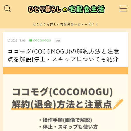
MENU
どこよりも詳しい宅配弁当レビューサイト
運営者プロフィールと当サイトの紹介
2025.11.03
COCOMOGU
PR
ココモグ(COCOMOGU)の解約方法と注意
サイトマップ(記事一覧)
点を解説|停止・スキップについても紹介
お問い合わせ