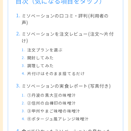
目次（気になる項目をタップ）
ミソベーションの口コミ・評判(利用者の
声)
ミソベーションを注文レビュー(注文～片付
け)
注文プランを選ぶ
開封してみた
調理してみた
片付けはそのまま捨てるだけ
ミソベーションの実食レポート(写真付き)
①丹波の黒大豆の味噌汁
②信州の白樺印の味噌汁
③甲州やまご味噌の味噌汁
④ポタージュ風アレンジ味噌汁