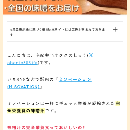
<景品表示法に基づく表記>本サイトには広告が含まれておりま
す
こんにちは、宅配弁当オタクのしゅう(
obento365life
)です。
いまSNSなどで話題の『
ミソベーション
(MISOVATION)
』
ミソベーションは一杯にギュッと栄養が凝縮された
完
全栄養食の味噌汁
です。
味噌汁の完全栄養食っておいしいの?