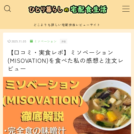
MENU
どこよりも詳しい宅配弁当レビューサイト
運営者プロフィールと当サイトの紹介
2025.11.05
ミソベーション
PR
【口コミ・実食レポ】ミソベーション
サイトマップ(記事一覧)
(MISOVATION)を食べた私の感想と注文レ
ビュー
お問い合わせ