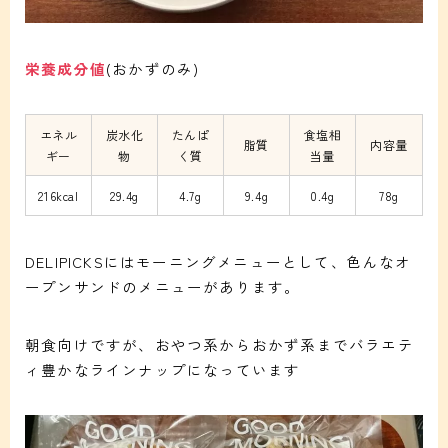
栄養成分値
(おかずのみ)
エネル
炭水化
たんぱ
食塩相
脂質
内容量
ギー
物
く質
当量
216kcal
29.4g
4.7g
9.4g
0.4g
78g
DELIPICKSにはモーニングメニューとして、色んなオ
ープンサンドのメニューがあります。
朝食向けですが、おやつ系からおかず系までバラエテ
ィ豊かなラインナップになっています