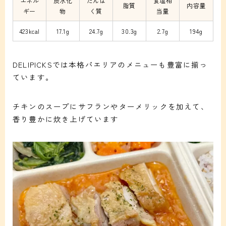
エネル
炭水化
たんぱ
食塩相
脂質
内容量
ギー
物
く質
当量
423kcal
17.1g
24.7g
30.3g
2.7g
194g
DELIPICKSでは本格パエリアのメニューも豊富に揃っ
ています。
チキンのスープにサフランやターメリックを加えて、
香り豊かに炊き上げています