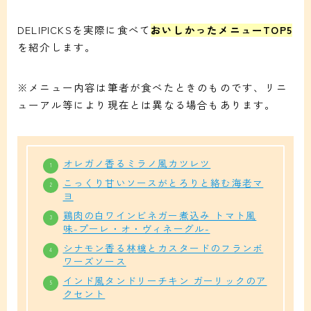
DELIPICKSを実際に食べて
おいしかったメニューTOP5
を紹介します。
※メニュー内容は筆者が食べたときのものです、リニ
ューアル等により現在とは異なる場合もあります。
オレガノ香るミラノ風カツレツ
こっくり甘いソースがとろりと絡む海老マ
ヨ
鶏肉の白ワインビネガー煮込み トマト風
味-プーレ・オ・ヴィネーグル-
シナモン香る林檎とカスタードのフランボ
ワーズソース
インド風タンドリーチキン ガーリックのア
クセント