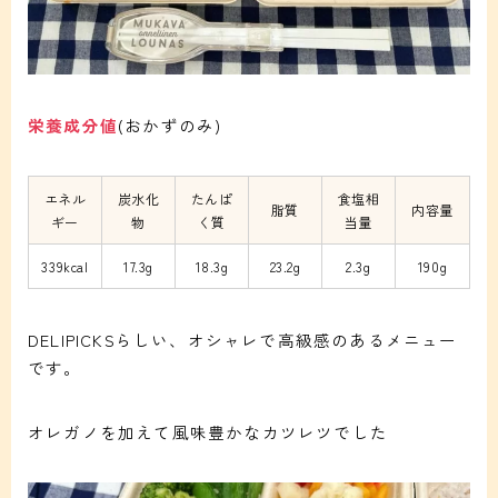
栄養成分値
(おかずのみ)
エネル
炭水化
たんぱ
食塩相
脂質
内容量
ギー
物
く質
当量
339kcal
17.3g
18.3g
23.2g
2.3g
190g
DELIPICKSらしい、オシャレで高級感のあるメニュー
です。
オレガノを加えて風味豊かなカツレツでした