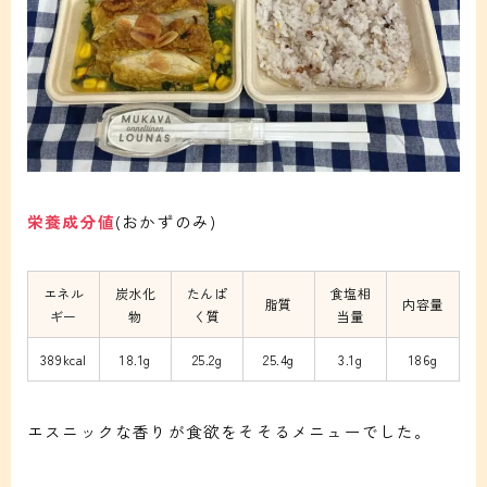
栄養成分値
(おかずのみ)
エネル
炭水化
たんぱ
食塩相
脂質
内容量
ギー
物
く質
当量
389kcal
18.1g
25.2g
25.4g
3.1g
186g
エスニックな香りが食欲をそそるメニューでした。