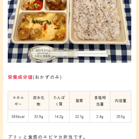
栄養成分値
(おかずのみ)
エネル
炭水化
たんぱ
食塩相
脂質
内容量
ギー
物
く質
当量
386kcal
33.9g
14.2g
22.1g
2.4g
203g
プリッと食感のエビマヨ弁当です。