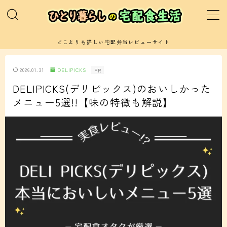
MENU
どこよりも詳しい宅配弁当レビューサイト
運営者プロフィールと当サイトの紹介
2026.01.31
DELIPICKS
PR
DELIPICKS(デリピックス)のおいしかった
サイトマップ(記事一覧)
メニュー5選!!【味の特徴も解説】
お問い合わせ