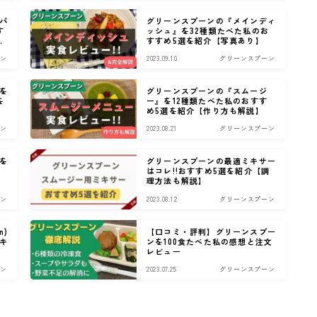
パ
グリーンスプーンの『メインディ
す
ッシュ』を32種類たべた私のお
すすめ5選を紹介【写真あり】
ン
2023.09.10
グリーンスプーン
を
グリーンスプーンの『スムージ
を
ー』を12種類たべた私のおすす
め5選を紹介【作り方も解説】
ン
2023.08.21
グリーンスプーン
を
グリーンスプーンの最適ミキサー
はコレ!!おすすめ5選を紹介【調
理方法も解説】
ン
2023.08.12
グリーンスプーン
n)
【口コミ・評判】グリーンスプー
キ
ンを100食たべた私の感想と注文
レビュー
ン
2023.07.25
グリーンスプーン