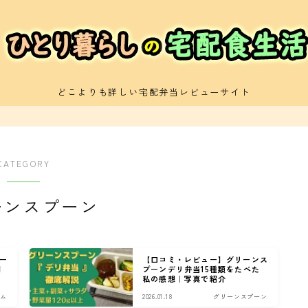
どこよりも詳しい宅配弁当レビューサイト
運営者プロフィールと当サイトの紹介
CATEGORY
サイトマップ(記事一覧)
ーンスプーン
お問い合わせ
ー
【口コミ・レビュー】グリーンス
価
プーンデリ弁当15種類をたべた
私の感想｜写真で紹介
ム
2026.01.18
グリーンスプーン