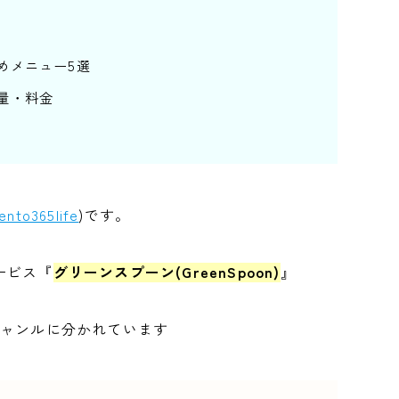
めメニュー5選
量・料金
ento365life
)です。
ービス『
グリーンスプーン(GreenSpoon)
』
ジャンルに分かれています