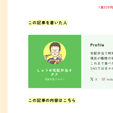
1食539
この記事を書いた人
Profile
宅配弁当で時
現在47種類
これまで食べた
SNSでは日
しゅう@宅配弁当オ
タク
X
Ins
宅配弁当ブロガー
この記事の内容はこちら