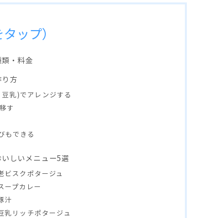
をタップ）
種類・料金
作り方
乳・豆乳)でアレンジする
へ移す
運びもできる
おいしいメニュー5選
海老ビスクポタージュ
スープカレー
豚汁
の豆乳リッチポタージュ