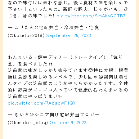
なので味付けは素朴な感じ。後は食材の味を楽しんで
下さい！といったもの。新鮮な豚肉、じゃがいも、ひ
じき、卵の味でした❗️
pic.twitter.com/SmAksGGTB7
— こせたん@宅配弁当・冷凍弁当・宅食
(@kosetan2018)
September 25, 2023
わんまいる・健幸ディナー（トレータイプ）「筑前
煮」を食べました🍴
筑前煮は味がしっかり染みています😊特に大根！根菜
類は食感を楽しめるレベルで、少し固め😁鶏肉は湯せ
んタイプの筑前煮のほうがやわらかかったです。全体
的に野菜がゴロゴロ入っていて健康的💪わんまいるの
筑前煮はやっぱうまい✨
pic.twitter.com/7AbaowF1QY
— きいろ＠シニア向け宅配弁当ブロガー
(@kimidori_blog)
October 9, 2022