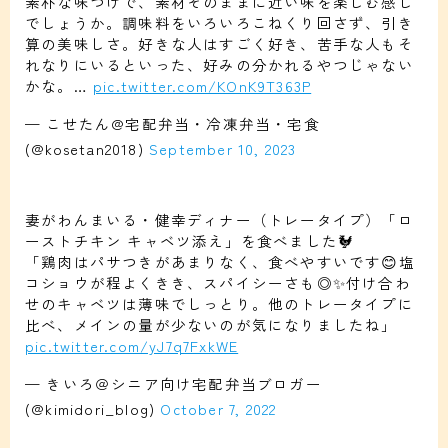
素朴な味つけで、素材そのままに近い味を楽しむ感じ
でしょうか。調味料をいろいろこねくり回さず、引き
算の美味しさ。好きな人はすごく好き、苦手な人もそ
れなりにいるといった、好みの分かれるやつじゃない
かな。…
pic.twitter.com/KOnK9T363P
— こせたん@宅配弁当・冷凍弁当・宅食
(@kosetan2018)
September 10, 2023
妻がわんまいる・健幸ディナー（トレータイプ）「ロ
ーストチキン キャベツ添え」を食べました🐓
「鶏肉はパサつきがあまりなく、食べやすいです😊塩
コショウが程よくきき、スパイシーさも◎✨付け合わ
せのキャベツは薄味でしっとり。他のトレータイプに
比べ、メインの量が少ないのが気になりましたね」
pic.twitter.com/yJ7q7FxkWE
— きいろ＠シニア向け宅配弁当ブロガー
(@kimidori_blog)
October 7, 2022