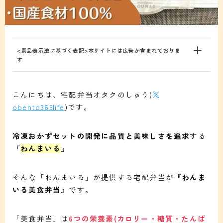
<景品表示法に基づく表記>本サイトには広告が含まれておりま
す
こんにちは、宅配弁当オタクのしゅう(
obento365life
)です。
冷凍おかずセットの開発に品質と美味しさを追求
する
『
わんまいる
』
そんな「わんまいる」が提供する宅配弁当が
『わんま
いる美食弁当
』です。
「美食弁当」は
6つの栄養素(カロリー・糖質・たんぱ