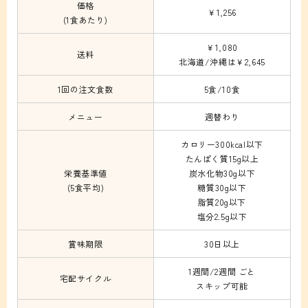
価格
￥1,256
(1食あたり)
￥1,080
送料
北海道/沖縄は￥2,645
1回の注文食数
5食/10食
メニュー
週替わり
カロリー300kcal以下
たんぱく質15g以上
栄養基準値
炭水化物30g以下
(5食平均)
糖質30g以下
脂質20g以下
塩分2.5g以下
賞味期限
30日以上
1週間/2週間 ごと
宅配サイクル
スキップ可能