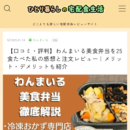
MENU
どこよりも詳しい宅配弁当レビューサイト
運営者プロフィールと当サイトの紹介
2026.01.14
わんまいる
PR
【口コミ・評判】わんまいる美食弁当を25
サイトマップ(記事一覧)
食たべた私の感想と注文レビュー｜メリッ
ト・デメリットも紹介
お問い合わせ